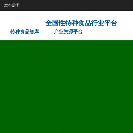
发布需求
特种食品智库
产业资源平台
网站首页
关于我们
机构简介
工作规则
组织架构
了解特食
特食智库
智库架构
权威声音
药食同源
药食智库
药食动态
药食文化
科技服务
集团采购
填报入口
需求发布
发布需求
需求展示