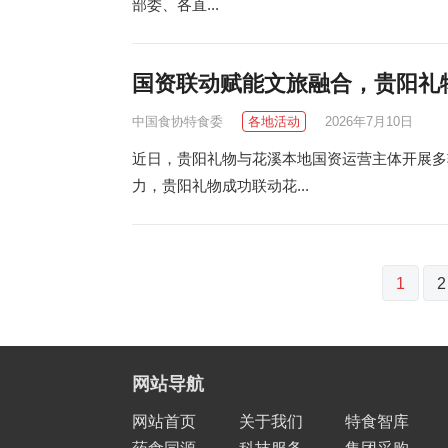
部委、各直...
国资联动赋能文旅融合，贵阳礼
中国食协特食委
各地活动
2026年7月10日
近日，贵阳礼物与花溪本地国资运营主体开展多
力，贵阳礼物成功联动花...
文
1
2
章
分
页
网站导航
网站首页
关于我们
特食智库