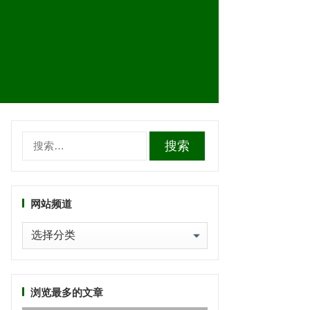
搜
索：
网站频道
网
站
频
道
浏览最多的文章