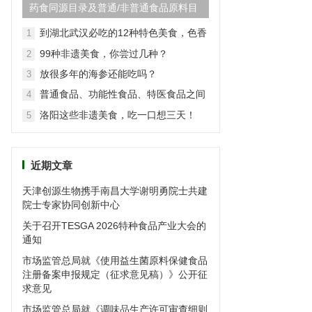
药食同源目录及普通/非普通食品原料目
录(2024最新版)
到湖北武汉必吃的12种特色美食，色香
1
味俱全
99种非遗美食，你尝过几种？
2
放很多年的海参还能吃吗？
3
普通食品、功能性食品、特医食品之间
4
的区别
洛阳这些非遗美食，吃一口想三天！
5
近期文章
天津创源生物携手南昌大学谢明勇院士共建
院士专家协同创新中心
关于召开TESGA 2026特种食品产业大会的
通知
市场监管总局就《使用益生菌原料保健食品
注册备案申报规定（征求意见稿）》公开征
求意见
市场监管总局就《调味品生产许可审查细则