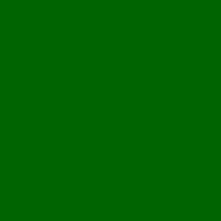
特食学院
特食导师
常规课程
证书查询
检测认证
业务介绍
服务项目
通知公告
工作动态
论坛会议
调研考察
合作交流
会员服务
入会邀请
管理办法
申请入会
会员证书
会员信息
特食情报
情报来源
情报纵览
行业资讯
政策法规
食品标准
特食动态
饮食科普
特色食品
项目简介