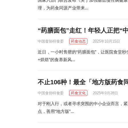
国家六部门联合发布《关于加强基层慢性病健康
理，为药食同源产业带来...
“药膳面包”走红！年轻人正把“
中国食协特食委
药食动态
2025年10月15日
近日，一小时售罄的“药膳面包”，让医院食堂
+烘焙”的食养新风...
不止106种！最全「地方版药食
中国食协特食委
药食文化
2025年9月28日
对于刚入行，或者寻求突围的中小企业而言，紧
点，善用“地方版”...