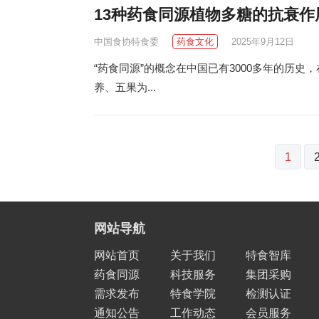
13种药食同源植物多糖的抗衰作
中国食协特食委
药食文化
2025年9月12日
“药食同源”的概念在中国已有3000多年的历史
养、五果为...
文
1
章
分
页
网站导航
网站首页
关于我们
特食智库
药食同源
科技服务
集团采购
需求发布
特食学院
检测认证
通知公告
工作动态
会员服务