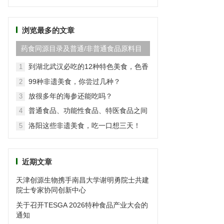
频
道
浏览最多的文章
药食同源目录及普通/非普通食品原料目
录(2024最新版)
到湖北武汉必吃的12种特色美食，色香
1
味俱全
99种非遗美食，你尝过几种？
2
放很多年的海参还能吃吗？
3
普通食品、功能性食品、特医食品之间
4
的区别
洛阳这些非遗美食，吃一口想三天！
5
近期文章
天津创源生物携手南昌大学谢明勇院士共建
院士专家协同创新中心
关于召开TESGA 2026特种食品产业大会的
通知