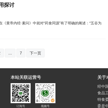
用探讨
，在《黄帝内经·素问》中就对“药食同源”有了明确的阐述：“五谷为
2
…
7
下一页
本站关联运营号
关于
经中
食品
特食委
委是
订阅号
视频号