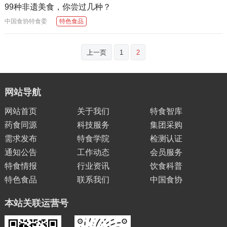
99种非遗美食，你尝过几种？
中国食协特食委
特色食品
文
上一页
1
2
章
分
页
网站导航
网站首页
关于我们
特食智库
药食同源
科技服务
集团采购
需求发布
特食学院
检测认证
通知公告
工作动态
会员服务
特食情报
行业资讯
饮食科普
特色食品
联系我们
中国食协
本站关联运营号