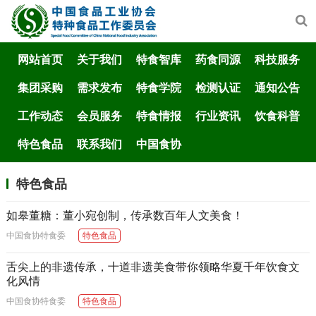
网站首页
关于我们
特食智库
药食同源
科技服务
集团采购
需求发布
特食学院
检测认证
通知公告
工作动态
会员服务
特食情报
行业资讯
饮食科普
特色食品
联系我们
中国食协
特色食品
如皋董糖：董小宛创制，传承数百年人文美食！
中国食协特食委
特色食品
舌尖上的非遗传承，十道非遗美食带你领略华夏千年饮食文
化风情
中国食协特食委
特色食品