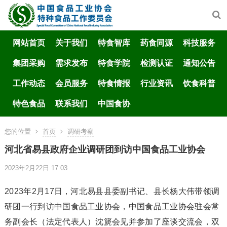
网站首页
关于我们
特食智库
药食同源
科技服务
集团采购
需求发布
特食学院
检测认证
通知公告
工作动态
会员服务
特食情报
行业资讯
饮食科普
特色食品
联系我们
中国食协
您的位置
首页
调研考察
河北省易县政府企业调研团到访中国食品工业协会
2023年2月22日 17:03
2023年2月17日，河北易县县委副书记、县长杨大伟带领调
研团一行到访中国食品工业协会，中国食品工业协会驻会常
务副会长（法定代表人）沈篪会见并参加了座谈交流会，双