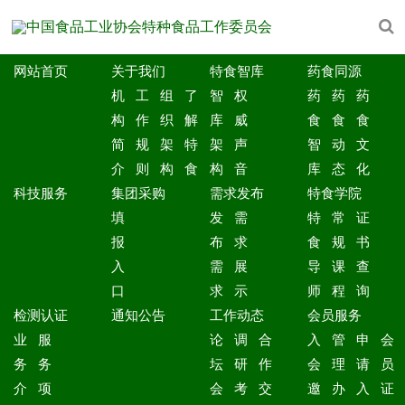
网站首页
关于我们
特食智库
药食同源
机
工
组
了
智
权
药
药
药
构
作
织
解
库
威
食
食
食
简
规
架
特
架
声
智
动
文
介
则
构
食
构
音
库
态
化
科技服务
集团采购
需求发布
特食学院
填
发
需
特
常
证
报
布
求
食
规
书
入
需
展
导
课
查
口
求
示
师
程
询
检测认证
通知公告
工作动态
会员服务
业
服
论
调
合
入
管
申
会
务
务
坛
研
作
会
理
请
员
介
项
会
考
交
邀
办
入
证