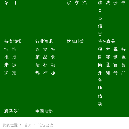
绍
目
议
察
流
请
法
会
书
会
员
信
息
特食情报
行业资讯
饮食科普
特色食品
情
情
政
食
特
项
大
视
特
报
报
策
品
食
目
赛
频
色
来
纵
法
标
动
简
通
官
食
源
览
规
准
态
介
知
号
品
各
地
活
动
联系我们
中国食协
您的位置
首页
论坛会议