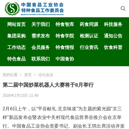
网站首页
关于我们
特食智库
药食同源
科技服务
集团采购
需求发布
特食学院
检测认证
通知公告
工作动态
会员服务
特食情报
行业资讯
饮食科普
特色食品
联系我们
中国食协
您的位置
首页
论坛会议
第二届中国炒菜机器人大赛将于8月举行
2026年2月13日 11:49
2月6日上午，以“平谷献礼 北京味道”为主题的紫光园“京三
样”新品发布会暨农业中关村现代食品营养谷推介会在京举
行。中国食品工业协会党委书记、副会长王琪出席活动并发