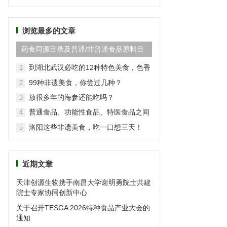
频
道
浏览最多的文章
药食同源目录及普通/非普通食品原料目
录(2024最新版)
到湖北武汉必吃的12种特色美食，色香
1
味俱全
99种非遗美食，你尝过几种？
2
放很多年的海参还能吃吗？
3
普通食品、功能性食品、特医食品之间
4
的区别
洛阳这些非遗美食，吃一口想三天！
5
近期文章
天津创源生物携手南昌大学谢明勇院士共建
院士专家协同创新中心
关于召开TESGA 2026特种食品产业大会的
通知