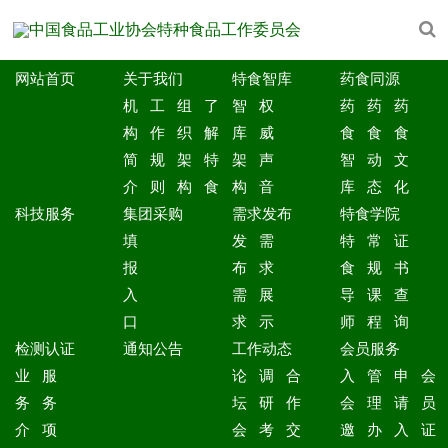
网站首页
关于我们
特食智库
药食同源
机
工
组
了
智
权
药
药
药
构
作
织
解
库
威
食
食
食
简
规
架
特
架
声
智
动
文
介
则
构
食
构
音
库
态
化
科技服务
集团采购
需求发布
特食学院
填
发
需
特
常
证
报
布
求
食
规
书
入
需
展
导
课
查
口
求
示
师
程
询
检测认证
通知公告
工作动态
会员服务
业
服
论
调
合
入
管
申
会
务
务
坛
研
作
会
理
请
员
介
项
会
考
交
邀
办
入
证