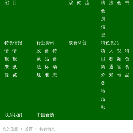
绍
目
议
察
流
请
法
会
书
会
员
信
息
特食情报
行业资讯
饮食科普
特色食品
情
情
政
食
特
项
大
视
特
报
报
策
品
食
目
赛
频
色
来
纵
法
标
动
简
通
官
食
源
览
规
准
态
介
知
号
品
各
地
活
动
联系我们
中国食协
您的位置
首页
特食动态