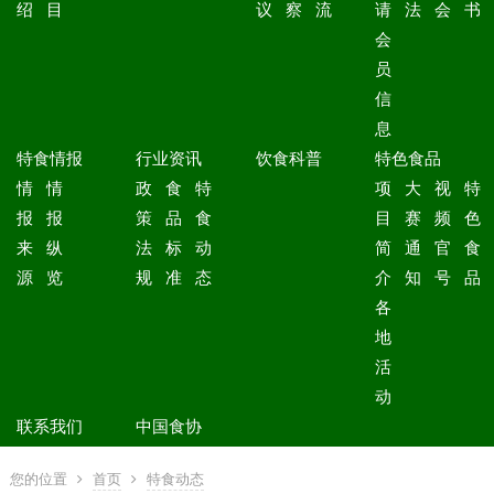
绍
目
议
察
流
请
法
会
书
会
员
信
息
特食情报
行业资讯
饮食科普
特色食品
情
情
政
食
特
项
大
视
特
报
报
策
品
食
目
赛
频
色
来
纵
法
标
动
简
通
官
食
源
览
规
准
态
介
知
号
品
各
地
活
动
联系我们
中国食协
您的位置
首页
特食动态