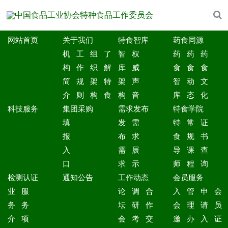
网站首页
关于我们
特食智库
药食同源
机
工
组
了
智
权
药
药
药
构
作
织
解
库
威
食
食
食
简
规
架
特
架
声
智
动
文
介
则
构
食
构
音
库
态
化
科技服务
集团采购
需求发布
特食学院
填
发
需
特
常
证
报
布
求
食
规
书
入
需
展
导
课
查
口
求
示
师
程
询
检测认证
通知公告
工作动态
会员服务
业
服
论
调
合
入
管
申
会
务
务
坛
研
作
会
理
请
员
介
项
会
考
交
邀
办
入
证