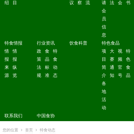
绍
目
议
察
流
请
法
会
书
会
员
信
息
特食情报
行业资讯
饮食科普
特色食品
情
情
政
食
特
项
大
视
特
报
报
策
品
食
目
赛
频
色
来
纵
法
标
动
简
通
官
食
源
览
规
准
态
介
知
号
品
各
地
活
动
联系我们
中国食协
您的位置
首页
特食动态