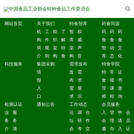
网站首页
关于我们
特食智库
药食同源
机
工
组
了
智
权
药
药
药
构
作
织
解
库
威
食
食
食
简
规
架
特
架
声
智
动
文
介
则
构
食
构
音
库
态
化
科技服务
集团采购
需求发布
特食学院
填
发
需
特
常
证
报
布
求
食
规
书
入
需
展
导
课
查
口
求
示
师
程
询
检测认证
通知公告
工作动态
会员服务
业
服
论
调
合
入
管
申
会
务
务
坛
研
作
会
理
请
员
介
项
会
考
交
邀
办
入
证