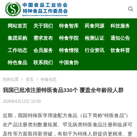
网站首页
关于我们
特食智库
药食同源
科技服务
集团采购
需求发布
特食学院
检测认证
通知公告
工作动态
会员服务
特食情报
行业资讯
饮食科普
特色食品
联系我们
中国食协
您的位置
首页
特食动态
我国已批准注册特医食品330个 覆盖全年龄段人群
2026年6月12日 10:00
近期，我国特殊医学用途配方食品（以下简称“特医食品”）
在产品注册类别数量拓展、罕见病类特医食品注册和临床可
及性等方面取得新突破，有助于为特殊人群提供更精准、更