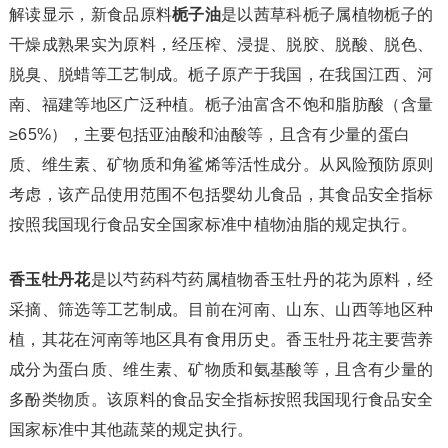
解读显示，新食品原料
栀子油
是以茜草科栀子属植物栀子的
干燥成熟果实为原料，经压榨、浸提、脱胶、脱酸、脱色、
脱臭、脱蜡等工艺制成。栀子原产于我国，在我国江西、河
南、福建等地区广泛种植。栀子油富含不饱和脂肪酸（含量
≥65%），主要包括亚油酸和油酸等，且含有少量的蛋白
质、维生素、矿物质和角鲨烯等活性成分。从风险预防原则
考虑，该产品使用范围不包括婴幼儿食品，其食品安全指标
按照我国现行食品安全国家标准中植物油脂的规定执行。
香玉牡丹花
是以芍药科芍药属植物香玉牡丹的花为原料，经
采摘、筛选等工艺制成。目前在河南、山东、山西等地区种
植，其花在河南等地区具有食用历史。香玉牡丹花主要营养
成分为蛋白质、维生素、矿物质和氨基酸等，且含有少量的
多酚类物质。该原料的食品安全指标按照我国现行食品安全
国家标准中其他蔬菜的规定执行。