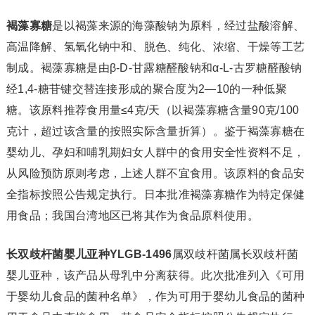
褐藻寡糖
是以褐藻来源的海藻酸钠为原料，经过盐酸溶解、
高温降解、氢氧化钠中和、脱色、纯化、浓缩、干燥等工艺
制成。褐藻寡糖是由β-D-甘露糖醛酸钠和α-L-古罗糖醛酸钠
经1,4-糖苷键交替连接形成的聚合度为2—10的一种低聚
糖。该原料推荐食用量≤4克/天（以褐藻寡糖含量90克/100
克计，超过该含量的按照实际含量折算）。鉴于褐藻寡糖在
婴幼儿、孕妇和哺乳期妇女人群中的食用安全性资料不足，
从风险预防原则考虑，上述人群不宜食用。该原料的食品安
全指标按照公告规定执行。日本批准褐藻寡糖作为特定保健
用食品；我国台湾地区已将其作为食品原料使用。
长双歧杆菌婴儿亚种YLGB-1496
属双歧杆菌属长双歧杆菌
婴儿亚种，该产品从母乳中分离获得。此次批准列入《可用
于婴幼儿食品的菌种名单》，作为可用于婴幼儿食品的菌种