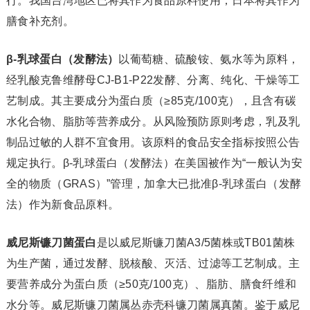
行。我国台湾地区已将其作为食品原料使用，日本将其作为
膳食补充剂。
β-乳球蛋白（发酵法）
以葡萄糖、硫酸铵、氨水等为原料，
经乳酸克鲁维酵母CJ-B1-P22发酵、分离、纯化、干燥等工
艺制成。其主要成分为蛋白质（≥85克/100克），且含有碳
水化合物、脂肪等营养成分。从风险预防原则考虑，乳及乳
制品过敏的人群不宜食用。该原料的食品安全指标按照公告
规定执行。β-乳球蛋白（发酵法）在美国被作为“一般认为安
全的物质（GRAS）”管理，加拿大已批准β-乳球蛋白（发酵
法）作为新食品原料。
威尼斯镰刀菌蛋白
是以威尼斯镰刀菌A3/5菌株或TB01菌株
为生产菌，通过发酵、脱核酸、灭活、过滤等工艺制成。主
要营养成分为蛋白质（≥50克/100克）、脂肪、膳食纤维和
水分等。威尼斯镰刀菌属丛赤壳科镰刀菌属真菌。鉴于威尼