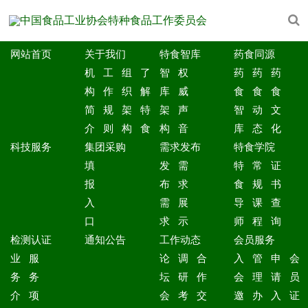
网站首页
关于我们
特食智库
药食同源
机
工
组
了
智
权
药
药
药
构
作
织
解
库
威
食
食
食
简
规
架
特
架
声
智
动
文
介
则
构
食
构
音
库
态
化
科技服务
集团采购
需求发布
特食学院
填
发
需
特
常
证
报
布
求
食
规
书
入
需
展
导
课
查
口
求
示
师
程
询
检测认证
通知公告
工作动态
会员服务
业
服
论
调
合
入
管
申
会
务
务
坛
研
作
会
理
请
员
介
项
会
考
交
邀
办
入
证