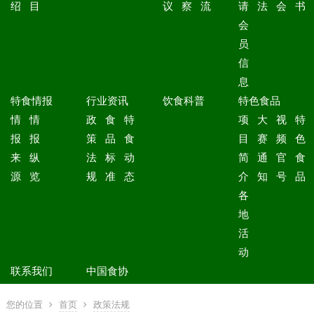
绍
目
议
察
流
请
法
会
书
会
员
信
息
特食情报
行业资讯
饮食科普
特色食品
情
情
政
食
特
项
大
视
特
报
报
策
品
食
目
赛
频
色
来
纵
法
标
动
简
通
官
食
源
览
规
准
态
介
知
号
品
各
地
活
动
联系我们
中国食协
您的位置
首页
政策法规