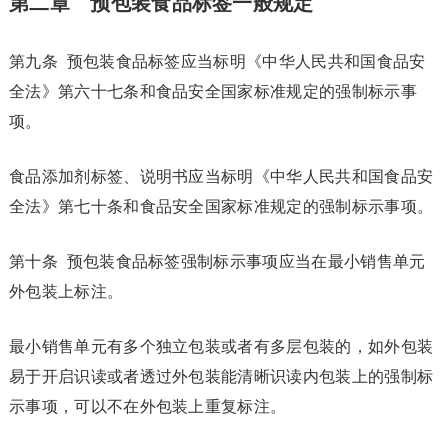
第二章 预包装食品标签一般规定
第九条 预包装食品标签应当标明《中华人民共和国食品安
全法》第六十七条和食品安全国家标准规定的强制标示事
项。
食品添加剂标签、说明书应当标明《中华人民共和国食品安
全法》第七十条和食品安全国家标准规定的强制标示事项。
第十条 预包装食品标签强制标示事项应当在最小销售单元
外包装上标注。
最小销售单元有多个独立包装或者有多层包装的，如外包装
易于开启识读或者透过外包装能清晰识读内包装上的强制标
示事项，可以不在外包装上重复标注。