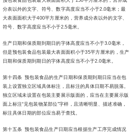
预包装食品包装最大表面面积大于150平方厘米的，营养成
分表以外的文字、符号、数字高度应当不小于2.0毫米；最
大表面面积大于400平方厘米的，营养成分表以外的文字、
符号、数字高度应当不小于2.5毫米。
生产日期和保质期到期日的字体高度应当不小于3.0毫米，
但是预包装食品包装最大表面面积小于35平方厘米的，生产
日期和保质期到期日的字体高度应当不小于2.0毫米。
第十四条 预包装食品的生产日期和保质期到期日应当在包
装上设置独立区域具体标注，且标注的具体日期不易脱落。
独立区域未设置在包装主要展示版面的，应当在主要展示版
面上标注“见包装物某部位”字样，且清晰明显、描述准确，
标注具体日期的部位应当易于查找。
第十五条 预包装食品生产日期应当根据生产工序完成情况