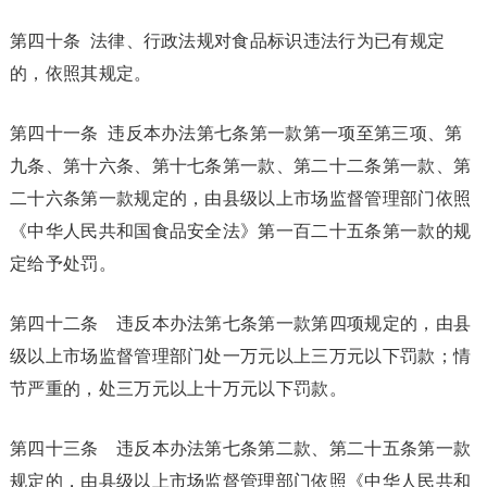
第四十条 法律、行政法规对食品标识违法行为已有规定
的，依照其规定。
第四十一条 违反本办法第七条第一款第一项至第三项、第
九条、第十六条、第十七条第一款、第二十二条第一款、第
二十六条第一款规定的，由县级以上市场监督管理部门依照
《中华人民共和国食品安全法》第一百二十五条第一款的规
定给予处罚。
第四十二条 违反本办法第七条第一款第四项规定的，由县
级以上市场监督管理部门处一万元以上三万元以下罚款；情
节严重的，处三万元以上十万元以下罚款。
第四十三条 违反本办法第七条第二款、第二十五条第一款
规定的，由县级以上市场监督管理部门依照《中华人民共和