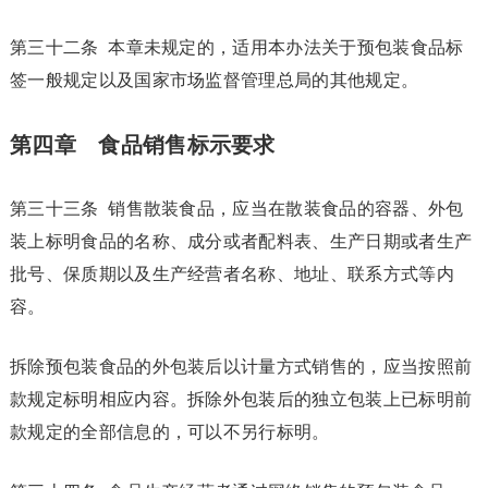
第三十二条 本章未规定的，适用本办法关于预包装食品标
签一般规定以及国家市场监督管理总局的其他规定。
第四章 食品销售标示要求
第三十三条 销售散装食品，应当在散装食品的容器、外包
装上标明食品的名称、成分或者配料表、生产日期或者生产
批号、保质期以及生产经营者名称、地址、联系方式等内
容。
拆除预包装食品的外包装后以计量方式销售的，应当按照前
款规定标明相应内容。拆除外包装后的独立包装上已标明前
款规定的全部信息的，可以不另行标明。