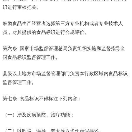
识进行审核把关。
鼓励食品生产经营者选择第三方专业机构或者专业技术人
员，对其提供的食品标识进行合规评价。
第六条 国家市场监督管理总局负责组织实施和监督指导全
国食品标识监督管理工作。
县级以上地方市场监督管理部门负责本行政区域内食品标识
监督管理工作。
第七条 食品标识不得标注下列内容：
（一）涉及疾病预防、治疗功能；
（二）以欺骗、误导、夸大等方式作虚假描述；