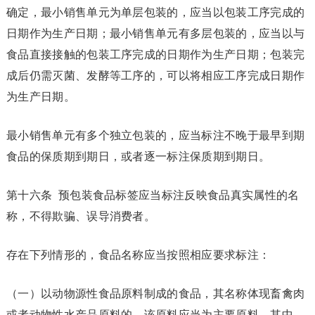
确定，最小销售单元为单层包装的，应当以包装工序完成的
日期作为生产日期；最小销售单元有多层包装的，应当以与
食品直接接触的包装工序完成的日期作为生产日期；包装完
成后仍需灭菌、发酵等工序的，可以将相应工序完成日期作
为生产日期。
最小销售单元有多个独立包装的，应当标注不晚于最早到期
食品的保质期到期日，或者逐一标注保质期到期日。
第十六条 预包装食品标签应当标注反映食品真实属性的名
称，不得欺骗、误导消费者。
存在下列情形的，食品名称应当按照相应要求标注：
（一）以动物源性食品原料制成的食品，其名称体现畜禽肉
或者动物性水产品原料的，该原料应当为主要原料。其中，