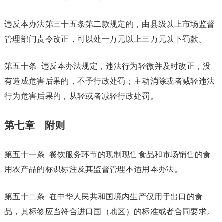
违反本办法第三十五条第二款规定的，由县级以上市场监督
管理部门责令改正，可以处一万元以上三万元以下罚款。
第五十条 违反本办法规定，违法行为轻微并及时改正，没
有造成危害后果的，不予行政处罚；主动消除或者减轻违法
行为危害后果的，从轻或者减轻行政处罚。
第七章 附则
第五十一条 餐饮服务环节的现制现售食品和市场销售的食
用农产品的标识标注及其监督管理不适用本办法。
第五十二条 在中华人民共和国境内生产仅用于出口的食
品，其标签应当符合进口国（地区）的标准或者合同要求。