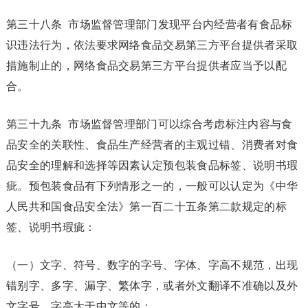
第三十八条 市场监督管理部门发现平台内经营者有食品标
识违法行为，依法要求网络食品交易第三方平台提供者采取
措施制止的，网络食品交易第三方平台提供者应当予以配
合。
第三十九条 市场监督管理部门可以综合考虑标注内容与食
品安全的关联性、食品生产经营者的主观过错、消费者对食
品安全的理解和选择等因素认定预包装食品标签、说明书瑕
疵。预包装食品有下列情形之一的，一般可以认定为《中华
人民共和国食品安全法》第一百二十五条第二款规定的标
签、说明书瑕疵：
（一）文字、符号、数字的字号、字体、字高不规范，出现
错别字、多字、漏字、繁体字，或者外文翻译不准确以及外
文字号、字高大于中文等的；