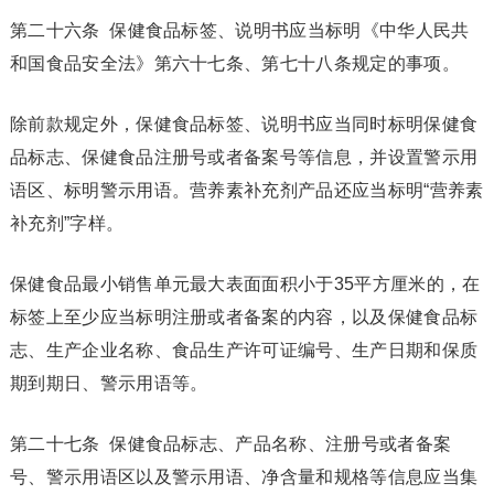
第二十六条 保健食品标签、说明书应当标明《中华人民共
和国食品安全法》第六十七条、第七十八条规定的事项。
除前款规定外，保健食品标签、说明书应当同时标明保健食
品标志、保健食品注册号或者备案号等信息，并设置警示用
语区、标明警示用语。营养素补充剂产品还应当标明“营养素
补充剂”字样。
保健食品最小销售单元最大表面面积小于35平方厘米的，在
标签上至少应当标明注册或者备案的内容，以及保健食品标
志、生产企业名称、食品生产许可证编号、生产日期和保质
期到期日、警示用语等。
第二十七条 保健食品标志、产品名称、注册号或者备案
号、警示用语区以及警示用语、净含量和规格等信息应当集