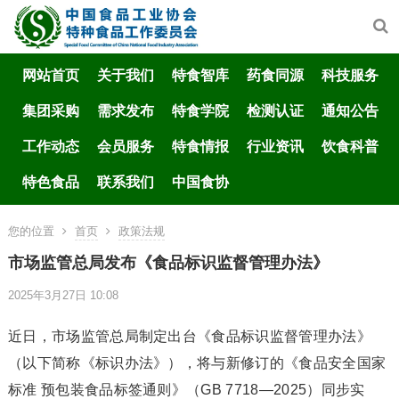
网站首页
关于我们
特食智库
药食同源
科技服务
集团采购
需求发布
特食学院
检测认证
通知公告
工作动态
会员服务
特食情报
行业资讯
饮食科普
特色食品
联系我们
中国食协
您的位置
首页
政策法规
市场监管总局发布《食品标识监督管理办法》
2025年3月27日 10:08
近日，市场监管总局制定出台《食品标识监督管理办法》
（以下简称《标识办法》），将与新修订的《食品安全国家
标准 预包装食品标签通则》（GB 7718—2025）同步实