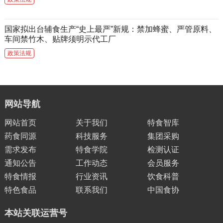
国家拟出台辅食生产“史上最严”新规：禁加蜂蜜、严管原料、
车间禁竹木、贴牌须明示代工厂
政策法规
网站导航
网站首页
关于我们
特食智库
药食同源
科技服务
集团采购
需求发布
特食学院
检测认证
通知公告
工作动态
会员服务
特食情报
行业资讯
饮食科普
特色食品
联系我们
中国食协
本站关联运营号