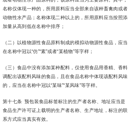
名称仅体现一种的，所用原料应当全部来自该种畜禽肉或者
动物性水产品；名称体现二种以上的，所用原料应当按照添
加量从高到低在名称中排序；
（二）以植物源性食品原料制成的模拟动物源性食品，应当
在名称中冠以“仿”“素”或者“某植物”等字样；
（三）食品中没有添加某种配料，仅使用食品用香精、香料
调配出该配料风味的食品，且在食品名称中体现该配料风味
的，应当在名称中冠以“某味”“某风味”等字样。
第十七条 预包装食品标签标注的生产者名称、地址应当是
食品生产许可证上载明的生产者名称、生产地址，标注的联
系方式应当真实有效。