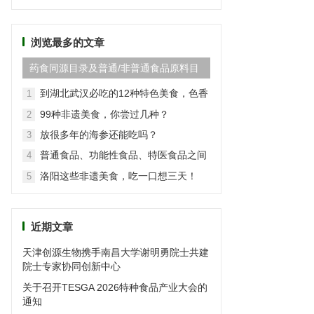
频
道
浏览最多的文章
药食同源目录及普通/非普通食品原料目
录(2024最新版)
到湖北武汉必吃的12种特色美食，色香
1
味俱全
99种非遗美食，你尝过几种？
2
放很多年的海参还能吃吗？
3
普通食品、功能性食品、特医食品之间
4
的区别
洛阳这些非遗美食，吃一口想三天！
5
近期文章
天津创源生物携手南昌大学谢明勇院士共建
院士专家协同创新中心
关于召开TESGA 2026特种食品产业大会的
通知