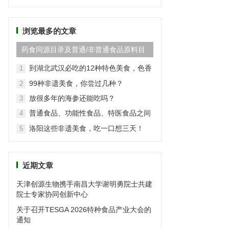
频
道
浏览最多的文章
药食同源目录及普通/非普通食品原料目
录(2024最新版)
到湖北武汉必吃的12种特色美食，色香
1
味俱全
99种非遗美食，你尝过几种？
2
放很多年的海参还能吃吗？
3
普通食品、功能性食品、特医食品之间
4
的区别
洛阳这些非遗美食，吃一口想三天！
5
近期文章
天津创源生物携手南昌大学谢明勇院士共建
院士专家协同创新中心
关于召开TESGA 2026特种食品产业大会的
通知