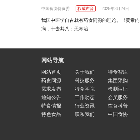
中国食协特食委
权威声音
2025年3月24日
我国中医学自古就有药食同源的理论。《黄帝内
病，十去其八；无毒治...
网站导航
网站首页
关于我们
特食智库
药食同源
科技服务
集团采购
需求发布
特食学院
检测认证
通知公告
工作动态
会员服务
特食情报
行业资讯
饮食科普
特色食品
联系我们
中国食协