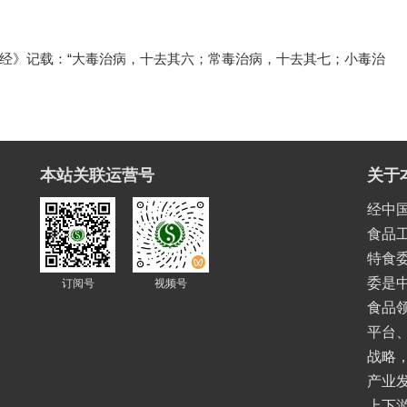
经》记载：“大毒治病，十去其六；常毒治病，十去其七；小毒治
本站关联运营号
关于
经中
食品
特食委
委是
订阅号
视频号
食品
平台
战略
产业
上下