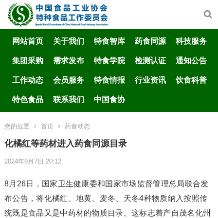
网站首页
关于我们
特食智库
药食同源
科技服务
集团采购
需求发布
特食学院
检测认证
通知公告
工作动态
会员服务
特食情报
行业资讯
饮食科普
特色食品
联系我们
中国食协
您的位置
首页
药食动态
化橘红等药材进入药食同源目录
2024年9月7日 20:12
8月26日，国家卫生健康委和国家市场监督管理总局联合发
布公告，将化橘红、地黄、麦冬、天冬4种物质纳入按照传
统既是食品又是中药材的物质目录。这标志着产自茂名化州