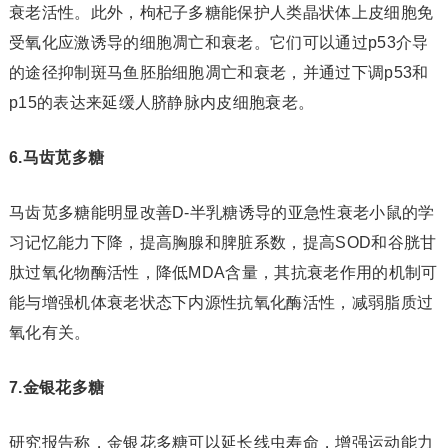
衰老活性。此外，枸杞子多糖能保护人类晶状体上皮细胞免
受氧化应激诱导的细胞凋亡和衰老。它们可以通过p53介导
的途径抑制斑马鱼胚胎细胞凋亡和衰老，并通过下调p53和
p15的表达来延缓人脐静脉内皮细胞衰老。
6.马齿苋多糖
马齿苋多糖能明显改善D-半乳糖诱导的亚急性衰老小鼠的学
习记忆能力下降，提高胸腺和脾脏系数，提高SOD和谷胱甘
肽过氧化物酶活性，降低MDA含量，其抗衰老作用的机制可
能与增强机体衰老状态下内源性抗氧化酶活性，减弱脂质过
氧化有关。
7.金银花多糖
研究报告称，金银花多糖可以延长线虫寿命，增强运动能力