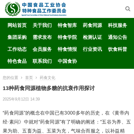
网站首页
关于我们
特食智库
药食同源
科技服务
集团采购
需求发布
特食学院
检测认证
通知公告
工作动态
会员服务
特食情报
行业资讯
饮食科普
特色食品
联系我们
中国食协
您的位置
首页
药食文化
13种药食同源植物多糖的抗衰作用探讨
2025年9月12日 14:39
“药食同源”的概念在中国已有3000多年的历史，在《黄帝内
经·素问》中就对“药食同源”有了明确的阐述：“五谷为养、五
果为助、五畜为益、五菜为充，气味合而服之，以补益精