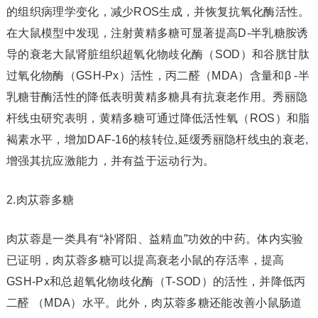
的组织病理学变化，减少ROS生成，并恢复抗氧化酶活性。
在大鼠模型中发现，注射黄精多糖可显著提高D-半乳糖胺诱
导的衰老大鼠肾脏组织超氧化物歧化酶（SOD）和谷胱甘肽
过氧化物酶（GSH-Px）活性，丙二醛（MDA）含量和β -半
乳糖苷酶活性的降低表明黄精多糖具有抗衰老作用。秀丽隐
杆线虫研究表明，黄精多糖可通过降低活性氧（ROS）和脂
褐素水平，增加DAF-16的核转位,延缓秀丽隐杆线虫的衰老,
增强其抗应激能力，并有益于运动行为。
2.肉苁蓉多糖
肉苁蓉是一类具有“补肾阳、益精血”功效的中药。体内实验
已证明，肉苁蓉多糖可以提高衰老小鼠的存活率，提高
GSH-Px和总超氧化物歧化酶（T-SOD）的活性，并降低丙
二醛 （MDA）水平。此外，肉苁蓉多糖还能改善小鼠肠道