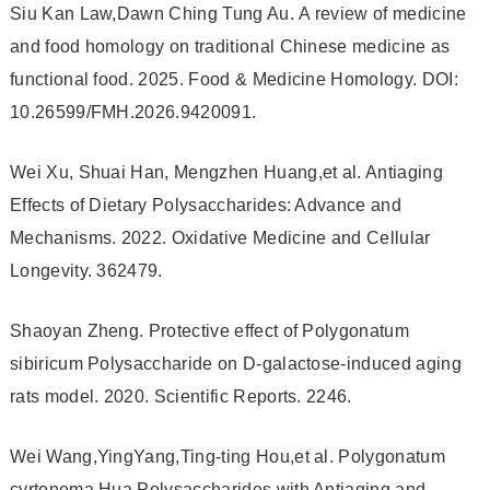
Siu Kan Law,Dawn Ching Tung Au. A review of medicine
and food homology on traditional Chinese medicine as
functional food. 2025. Food & Medicine Homology. DOI:
10.26599/FMH.2026.9420091.
Wei Xu, Shuai Han, Mengzhen Huang,et al. Antiaging
Effects of Dietary Polysaccharides: Advance and
Mechanisms. 2022. Oxidative Medicine and Cellular
Longevity. 362479.
Shaoyan Zheng. Protective effect of Polygonatum
sibiricum Polysaccharide on D-galactose-induced aging
rats model. 2020. Scientific Reports. 2246.
Wei Wang,YingYang,Ting-ting Hou,et al. Polygonatum
cyrtonema Hua Polysaccharides with Antiaging and