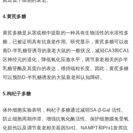
鼠造血干细胞的衰老。
4.黄芪多糖
黄芪多糖是从茎或根中提取的一种具有生物活性的水溶性多
糖，已被证明具有抗衰老作用。研究显示，黄芪多糖可以改
善D-半乳糖苷诱导的衰老大鼠的一般状况，减轻CA3和CA1
区神经元的退化，降低氧化应激水平，调节衰老相关的β-半
乳糖苷酶及其蛋白的表达，维持端粒长度。因此，黄芪多糖
可以预防D-半乳糖诱发的大鼠衰老和认知障碍。
5.枸杞子多糖
体外细胞实验表明，枸杞子多糖通过减弱SA-β-Gal 活性、
防止细胞周期停滞、增强抗氧化酶活性、保护细胞膜免受氧
化损伤以及调节衰老相关基因Sirt1、NAMPT和Prx1发挥抗