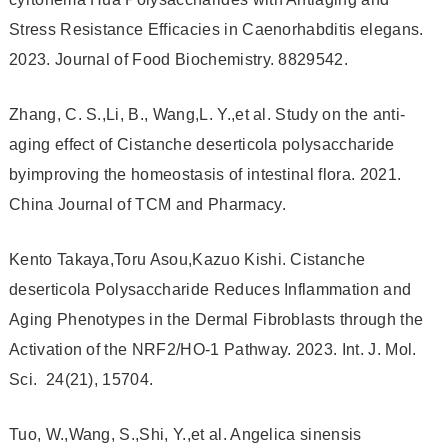
Stress Resistance Efficacies in Caenorhabditis elegans.
2023. Journal of Food Biochemistry. 8829542.
Zhang, C. S.,Li, B., Wang,L. Y.,et al. Study on the anti-
aging effect of Cistanche deserticola polysaccharide
byimproving the homeostasis of intestinal flora. 2021.
China Journal of TCM and Pharmacy.
Kento Takaya,Toru Asou,Kazuo Kishi. Cistanche
deserticola Polysaccharide Reduces Inflammation and
Aging Phenotypes in the Dermal Fibroblasts through the
Activation of the NRF2/HO-1 Pathway. 2023. Int. J. Mol.
Sci. 24(21), 15704.
Tuo, W.,Wang, S.,Shi, Y.,et al. Angelica sinensis