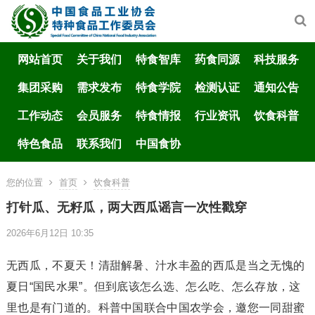
网站首页
关于我们
特食智库
药食同源
科技服务
集团采购
需求发布
特食学院
检测认证
通知公告
工作动态
会员服务
特食情报
行业资讯
饮食科普
特色食品
联系我们
中国食协
您的位置
首页
饮食科普
打针瓜、无籽瓜，两大西瓜谣言一次性戳穿
2026年6月12日 10:35
无西瓜，不夏天！清甜解暑、汁水丰盈的西瓜是当之无愧的
夏日“国民水果”。但到底该怎么选、怎么吃、怎么存放，这
里也是有门道的。科普中国联合中国农学会，邀您一同甜蜜