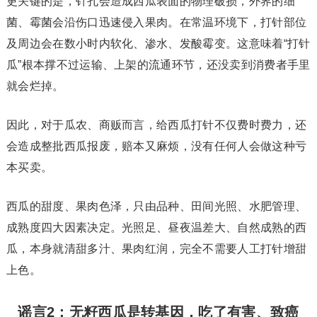
更关键的是，针孔会造成西瓜表面的物理破损，外界的细
菌、霉菌会沿伤口迅速侵入果肉。在常温环境下，打针部位
及周边会在数小时内软化、渗水、发酸霉变。这意味着“打针
瓜”根本撑不过运输、上架的流通环节，还没卖到消费者手里
就会烂掉。
因此，对于瓜农、商贩而言，给西瓜打针不仅费时费力，还
会造成整批西瓜报废，赔本又麻烦，没有任何人会做这种亏
本买卖。
西瓜的甜度、果肉色泽，只由品种、田间光照、水肥管理、
成熟度四大因素决定。光照足、昼夜温差大、自然成熟的西
瓜，本身就清甜多汁、果肉红润，完全不需要人工打针增甜
上色。
谣言2：无籽西瓜是转基因，吃了有害、致癌