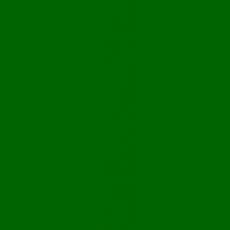
特食学院
特食导师
常规课程
证书查询
检测认证
业务介绍
服务项目
通知公告
工作动态
论坛会议
调研考察
合作交流
会员服务
入会邀请
管理办法
申请入会
会员证书
会员信息
特食情报
情报来源
情报纵览
行业资讯
政策法规
食品标准
特食动态
饮食科普
特色食品
项目简介