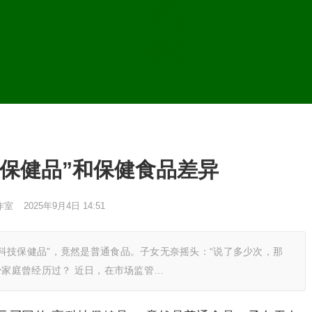
大赛通知
视频官号
特色食品
各地活动
联系我们
中国食协
保健品”和保健食品差异
作室
2025年9月4日 14:51
科技保健品”，竟然是普通食品。子女无奈摇头：“说了多少次，那
少家庭曾经历过？ 近日，在市场监管…