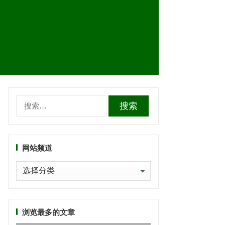
搜
索：
网站频道
网
站
频
道
浏览最多的文章