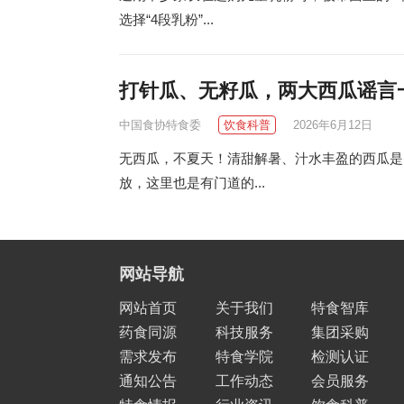
选择“4段乳粉”...
打针瓜、无籽瓜，两大西瓜谣言
中国食协特食委
饮食科普
2026年6月12日
无西瓜，不夏天！清甜解暑、汁水丰盈的西瓜是
放，这里也是有门道的...
网站导航
网站首页
关于我们
特食智库
药食同源
科技服务
集团采购
需求发布
特食学院
检测认证
通知公告
工作动态
会员服务