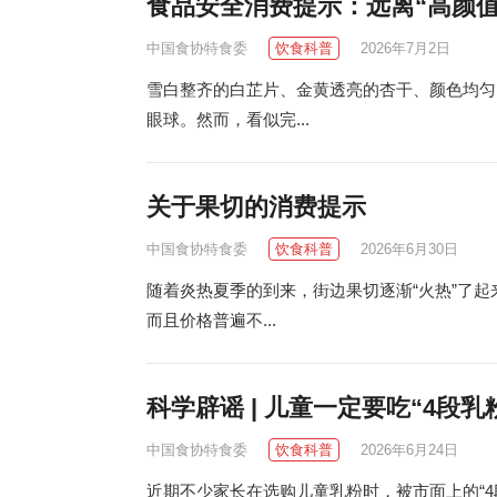
食品安全消费提示：远离“高颜值
中国食协特食委
饮食科普
2026年7月2日
雪白整齐的白芷片、金黄透亮的杏干、颜色均匀
眼球。然而，看似完...
关于果切的消费提示
中国食协特食委
饮食科普
2026年6月30日
随着炎热夏季的到来，街边果切逐渐“火热”了起
而且价格普遍不...
科学辟谣 | 儿童一定要吃“4段乳
中国食协特食委
饮食科普
2026年6月24日
近期不少家长在选购儿童乳粉时，被市面上的“4