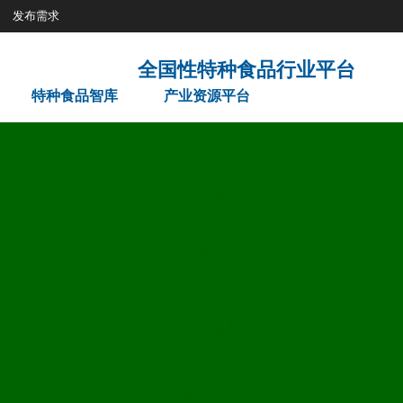
发布需求
特种食品智库
产业资源平台
网站首页
关于我们
机构简介
工作规则
组织架构
了解特食
特食智库
智库架构
权威声音
药食同源
药食智库
药食动态
药食文化
科技服务
集团采购
填报入口
需求发布
发布需求
需求展示