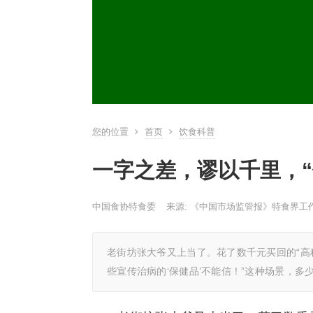
您的位置
首页
饮食科普
一字之差，谬以千里，“
中国食协特食委
来源: 《中国市场监管报》特食界工
老街坊张大爷又上当了。花了数千元买回的“高
些宣传治病的‘保健品’不能信！”这种场景，多