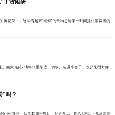
”干货陷阱
的黄花菜……这些看起来“光鲜”的食物总能第一时间抓住消费者的
来。商家“贴心”地将水果削皮、切块、装进小盒子，吃起来很方便，
粉”吗？
段乳粉”迷惑，认为其属于婴幼儿配方食品，那么3岁以上儿童需要