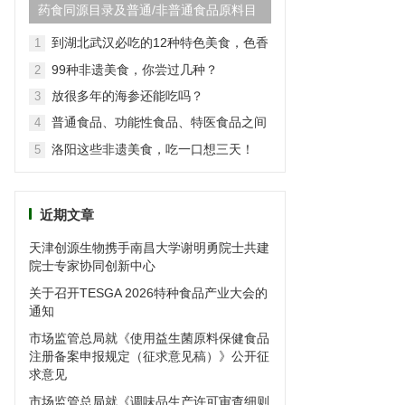
药食同源目录及普通/非普通食品原料目
录(2024最新版)
到湖北武汉必吃的12种特色美食，色香
1
味俱全
99种非遗美食，你尝过几种？
2
放很多年的海参还能吃吗？
3
普通食品、功能性食品、特医食品之间
4
的区别
洛阳这些非遗美食，吃一口想三天！
5
近期文章
天津创源生物携手南昌大学谢明勇院士共建
院士专家协同创新中心
关于召开TESGA 2026特种食品产业大会的
通知
市场监管总局就《使用益生菌原料保健食品
注册备案申报规定（征求意见稿）》公开征
求意见
市场监管总局就《调味品生产许可审查细则