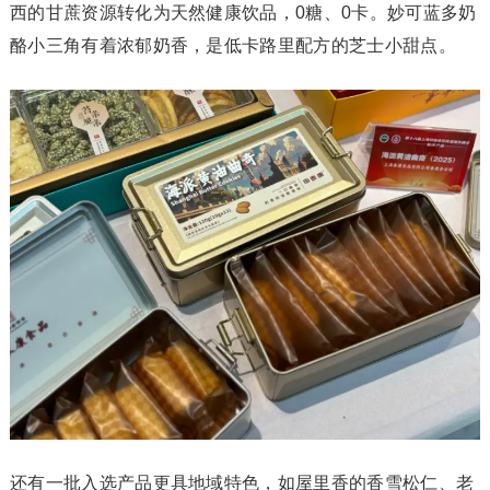
西的甘蔗资源转化为天然健康饮品，0糖、0卡。妙可蓝多奶
酪小三角有着浓郁奶香，是低卡路里配方的芝士小甜点。
还有一批入选产品更具地域特色，如屋里香的香雪松仁、老