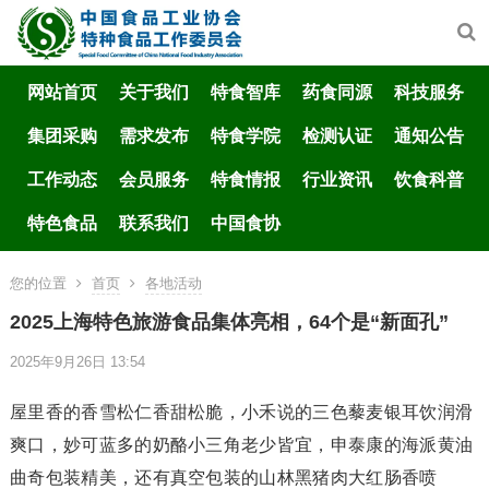
网站首页
关于我们
特食智库
药食同源
科技服务
集团采购
需求发布
特食学院
检测认证
通知公告
工作动态
会员服务
特食情报
行业资讯
饮食科普
特色食品
联系我们
中国食协
您的位置
首页
各地活动
2025上海特色旅游食品集体亮相，64个是“新面孔”
2025年9月26日 13:54
屋里香的香雪松仁香甜松脆，小禾说的三色藜麦银耳饮润滑
爽口，妙可蓝多的奶酪小三角老少皆宜，申泰康的海派黄油
曲奇包装精美，还有真空包装的山林黑猪肉大红肠香喷