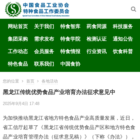
网站首页
关于我们
特食智库
药食同源
科技服务
集团采购
需求发布
特食学院
检测认证
通知公告
工作动态
会员服务
特食情报
行业资讯
饮食科普
特色食品
联系我们
中国食协
您的位置
首页
各地活动
黑龙江传统优势食品产业培育办法征求意见中
2025年9月4日 17:48
为加快推动黑龙江省地方特色食品产业高质量发展，近日，
省工信厅起草了《黑龙江省传统优势食品产区和地方特色食
品产业培育管理办法（征求意见稿）》（下称《办法》），