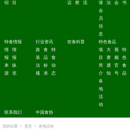
绍
目
议
察
流
请
法
会
书
会
员
信
息
特食情报
行业资讯
饮食科普
特色食品
情
情
政
食
特
项
大
视
特
报
报
策
品
食
目
赛
频
色
来
纵
法
标
动
简
通
官
食
源
览
规
准
态
介
知
号
品
各
地
活
动
联系我们
中国食协
您的位置
首页
各地活动