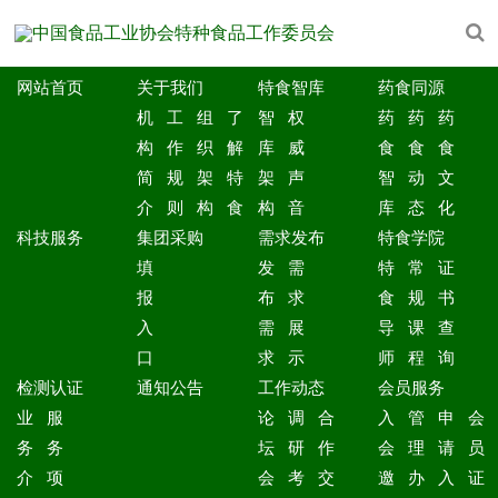
网站首页
关于我们
特食智库
药食同源
机
工
组
了
智
权
药
药
药
构
作
织
解
库
威
食
食
食
简
规
架
特
架
声
智
动
文
介
则
构
食
构
音
库
态
化
科技服务
集团采购
需求发布
特食学院
填
发
需
特
常
证
报
布
求
食
规
书
入
需
展
导
课
查
口
求
示
师
程
询
检测认证
通知公告
工作动态
会员服务
业
服
论
调
合
入
管
申
会
务
务
坛
研
作
会
理
请
员
介
项
会
考
交
邀
办
入
证