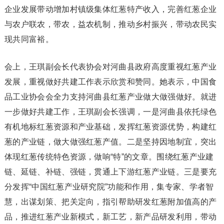
企业发展带动增加村镇级集体红葱特产收入，完善红葱企业
与农户联农，带农，益农机制，推动乡村振兴，带动农民实
现共同富裕。
会上，王琪副会长代表协会对河曲县政府高度重视红葱产业
发展，重视做好共建工作表示欣赏和赞同。她表示，中国食
品工业协会会全力支持河曲县红葱产业做大做强做好。就进
一步做好共建工作，王琪副会长强调，一是河曲县依托绿色
有机地标红葱资源和产业基础，发挥红葱资源优势，构建红
葱的产业链，做大做强红葱产值。二是坚持因地制宜，突出
体现红葱传统特色资源，做响“特”的文章。围绕红葱产业建
链、延链、补链、强链，贯通上下游红葱产业链。三是要充
分发挥“中国红葱产业研究院”功能和作用，集专家、学者智
慧，出谋划策、把关定向，指引帮助研发红葱附加值高的产
品，推进红葱产业新模式，新工艺，新产品研发利用，带动