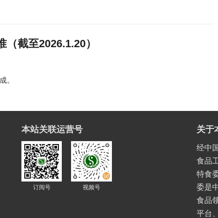
至2026.1.20）
成。
本站关联运营号
关于
经中
食品
特食委
委是
订阅号
视频号
食品
平台