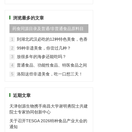
频
道
浏览最多的文章
药食同源目录及普通/非普通食品原料目
录(2024最新版)
到湖北武汉必吃的12种特色美食，色香
1
味俱全
99种非遗美食，你尝过几种？
2
放很多年的海参还能吃吗？
3
普通食品、功能性食品、特医食品之间
4
的区别
洛阳这些非遗美食，吃一口想三天！
5
近期文章
天津创源生物携手南昌大学谢明勇院士共建
院士专家协同创新中心
关于召开TESGA 2026特种食品产业大会的
通知