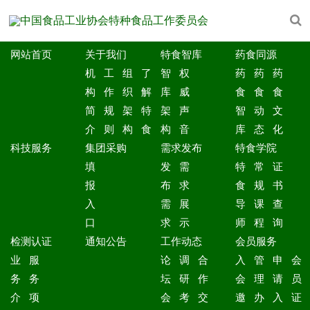
网站首页
关于我们
特食智库
药食同源
机
工
组
了
智
权
药
药
药
构
作
织
解
库
威
食
食
食
简
规
架
特
架
声
智
动
文
介
则
构
食
构
音
库
态
化
科技服务
集团采购
需求发布
特食学院
填
发
需
特
常
证
报
布
求
食
规
书
入
需
展
导
课
查
口
求
示
师
程
询
检测认证
通知公告
工作动态
会员服务
业
服
论
调
合
入
管
申
会
务
务
坛
研
作
会
理
请
员
介
项
会
考
交
邀
办
入
证