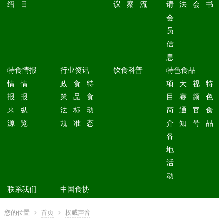
绍
目
议
察
流
请
法
会
书
会
员
信
息
特食情报
行业资讯
饮食科普
特色食品
情
情
政
食
特
项
大
视
特
报
报
策
品
食
目
赛
频
色
来
纵
法
标
动
简
通
官
食
源
览
规
准
态
介
知
号
品
各
地
活
动
联系我们
中国食协
您的位置
首页
权威声音