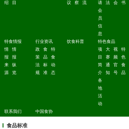
绍
目
议
察
流
请
法
会
书
会
员
信
息
特食情报
行业资讯
饮食科普
特色食品
情
情
政
食
特
项
大
视
特
报
报
策
品
食
目
赛
频
色
来
纵
法
标
动
简
通
官
食
源
览
规
准
态
介
知
号
品
各
地
活
动
联系我们
中国食协
食品标准