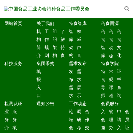
网站首页
关于我们
特食智库
药食同源
机
工
组
了
智
权
药
药
药
构
作
织
解
库
威
食
食
食
简
规
架
特
架
声
智
动
文
介
则
构
食
构
音
库
态
化
科技服务
集团采购
需求发布
特食学院
填
发
需
特
常
证
报
布
求
食
规
书
入
需
展
导
课
查
口
求
示
师
程
询
检测认证
通知公告
工作动态
会员服务
业
服
论
调
合
入
管
申
会
务
务
坛
研
作
会
理
请
员
介
项
会
考
交
邀
办
入
证