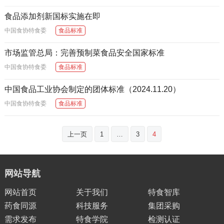
食品添加剂新国标实施在即
中国食协特食委
食品标准
市场监管总局：完善预制菜食品安全国家标准
中国食协特食委
食品标准
中国食品工业协会制定的团体标准（2024.11.20）
中国食协特食委
食品标准
文
上一页
1
…
3
4
章
分
页
网站导航
网站首页
关于我们
特食智库
药食同源
科技服务
集团采购
需求发布
特食学院
检测认证