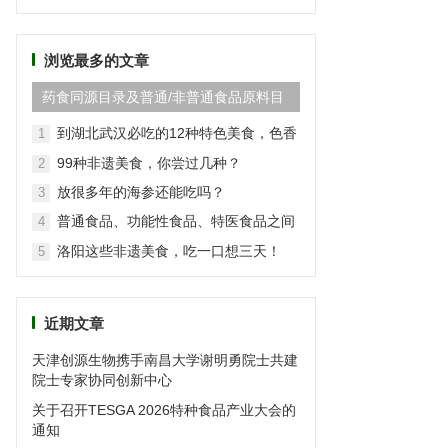
频
道
浏览最多的文章
药食同源目录及普通/非普通食品原料目
录(2024最新版)
到湖北武汉必吃的12种特色美食，色香
1
味俱全
99种非遗美食，你尝过几种？
2
放很多年的海参还能吃吗？
3
普通食品、功能性食品、特医食品之间
4
的区别
洛阳这些非遗美食，吃一口想三天！
5
近期文章
天津创源生物携手南昌大学谢明勇院士共建
院士专家协同创新中心
关于召开TESGA 2026特种食品产业大会的
通知